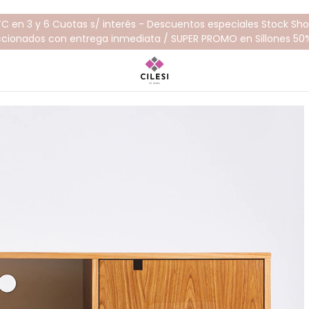
TC en 3 y 6 Cuotas s/ interés - Descuentos especiales Stock S
ccionados con entrega inmediata / SUPER PROMO en Sillones 50