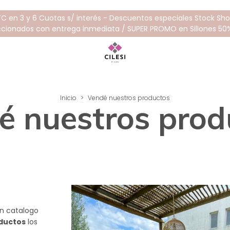
TC en 3 y 6 Cuotas s/ interés - Descuentos especiales Stock S
ccionados con entrega inmediata / SUPER PROMO en Sillones 50
Inicio
>
Vendé nuestros productos
é nuestros prod
n catalogo
ductos
los