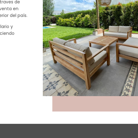
traves de
 venta en
rior del país.
ario y
aciendo