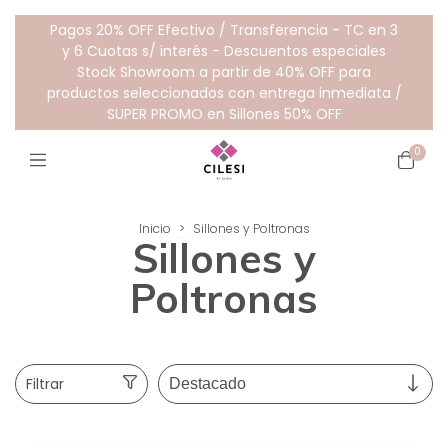
Pagos 20% OFF Efectivo / Transferencia - TC en 3
y 6 Cuotas s/ interés - Descuentos especiales
Stock Showroom a partir de 40% OFF para
productos seleccionados con entrega inmediata /
SUPER PROMO en Sillones 50% OFF
0
Inicio
>
Sillones y Poltronas
Sillones y
Poltronas
Filtrar