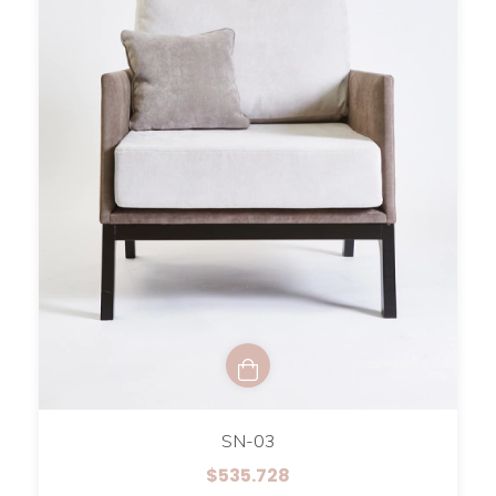
SN-03
$535.728