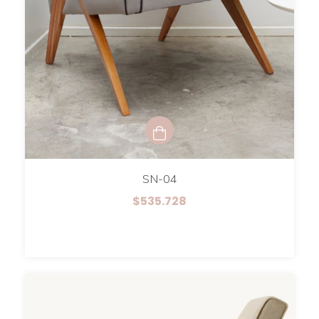
SN-04
$535.728