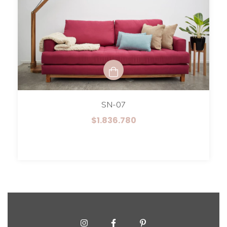
SN-07
$1.836.780