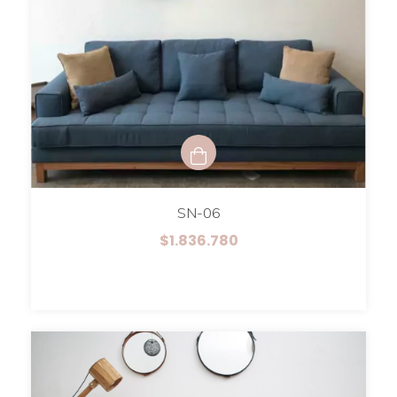
SN-06
$1.836.780