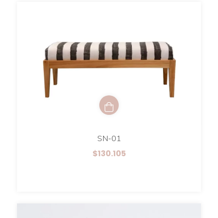
SN-01
$130.105