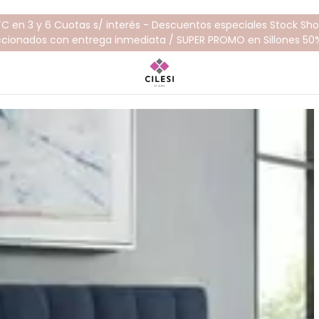
TC en 3 y 6 Cuotas s/ interés - Descuentos especiales Stock S
ccionados con entrega inmediata / SUPER PROMO en Sillones 50