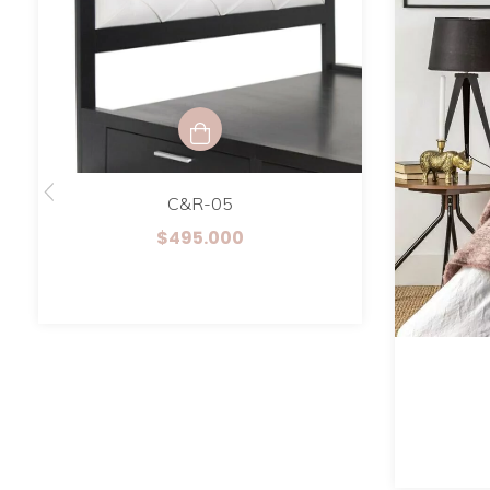
C&R-05
$495.000