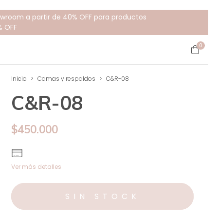
howroom a partir de 40% OFF para productos
% OFF
0
Inicio
>
Camas y respaldos
>
C&R-08
C&R-08
$450.000
Ver más detalles