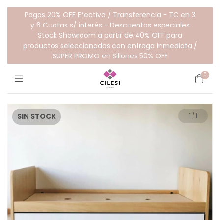
Pagos 20% OFF Efectivo / Transferencia - TC en 3
y 6 Cuotas s/ interés - Descuentos especiales
Stock Showroom a partir de 40% OFF para
productos seleccionados con entrega inmediata /
SUPER PROMO en Sillones 50% OFF
0
SIN STOCK
1
/
1