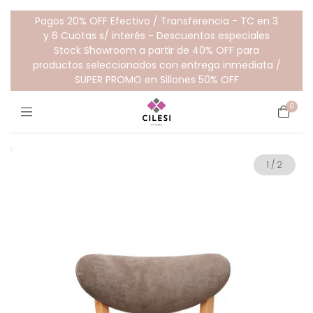
Pagos 20% OFF Efectivo / Transferencia - TC en 3
y 6 Cuotas s/ interés - Descuentos especiales
Stock Showroom a partir de 40% OFF para
productos seleccionados con entrega inmediata /
SUPER PROMO en Sillones 50% OFF
0
1
/
2