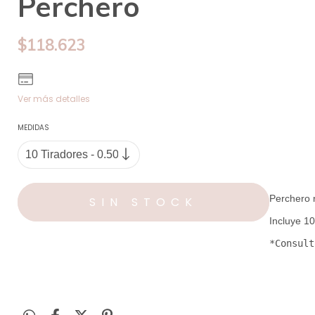
Perchero
$118.623
Ver más detalles
MEDIDAS
Perchero 
*Consult