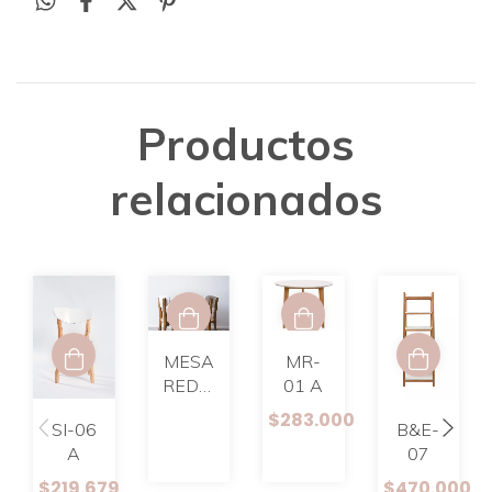
Productos
relacionados
MR-
MESA
01 A
REDONDA
TAPA
$283.000
B&E-
SI-06
BLANCA
07
A
3P
(0.80d)
$470.000
$219.679