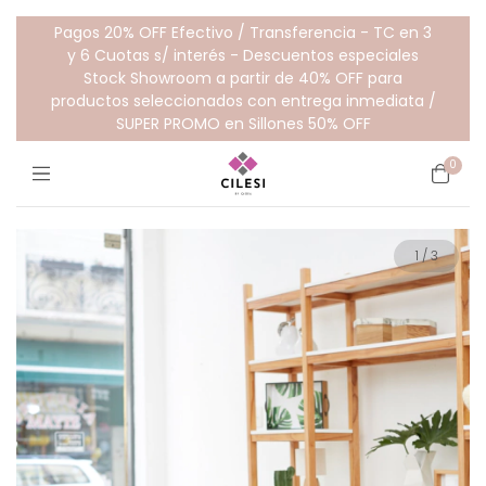
Pagos 20% OFF Efectivo / Transferencia - TC en 3
y 6 Cuotas s/ interés - Descuentos especiales
Stock Showroom a partir de 40% OFF para
productos seleccionados con entrega inmediata /
SUPER PROMO en Sillones 50% OFF
0
1
/
3